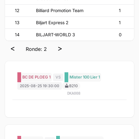
12
Billiard Promotion Team
1
13
Biljart Express 2
1
14
BILJART-WORLD 3
0
<
>
Ronde: 2
BC DE PLOEG 1
VS
Mister 100 Lier 1
2025-08-25 19:30:00
B210
DKA008