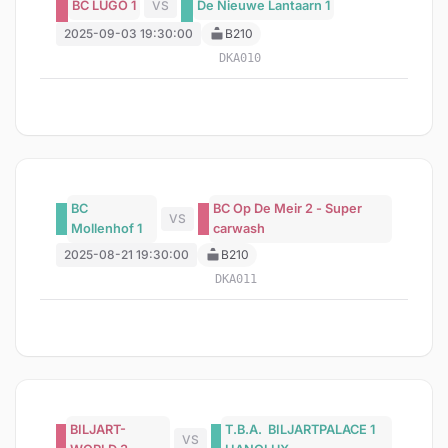
BC LUGO 1
VS
De Nieuwe Lantaarn 1
2025-09-03 19:30:00
B210
DKA010
BC
BC Op De Meir 2 - Super
VS
Mollenhof 1
carwash
2025-08-21 19:30:00
B210
DKA011
BILJART-
T.B.A. BILJARTPALACE 1
VS