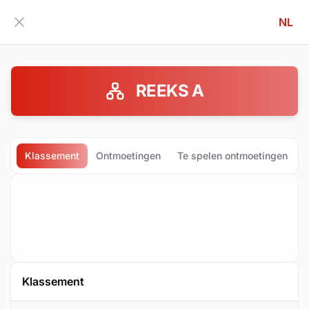
NL
Zijbalk inklappen
REEKS A
Klassement
Ontmoetingen
Te spelen ontmoetingen
Klassement