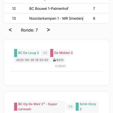
12
BC Bouwel 1-Palmenhof
7
7
13
Noorderkempen 1 - MR Smederij
6
7
<
>
Ronde: 7
BC De Leug 3
VS
De Middel 3
2025-09-29 19:30:00
B210
VLB043
BC Op De Meir 2² - Super
Schil-Dorp
VS
carwash
2