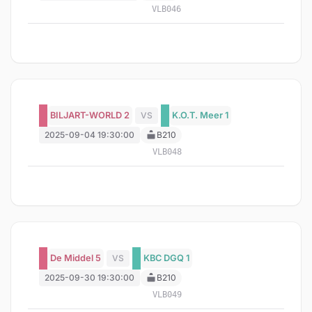
VLB046
BILJART-WORLD 2
VS
K.O.T. Meer 1
2025-09-04 19:30:00
B210
VLB048
De Middel 5
VS
KBC DGQ 1
2025-09-30 19:30:00
B210
VLB049