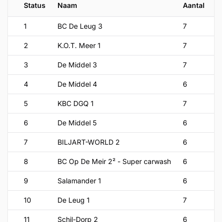
Status
Naam
Aantal
M
1
BC De Leug 3
7
1
2
K.O.T. Meer 1
7
1
3
De Middel 3
7
1
4
De Middel 4
6
1
5
KBC DGQ 1
7
1
6
De Middel 5
6
1
7
BILJART-WORLD 2
6
1
8
BC Op De Meir 2² - Super carwash
6
1
9
Salamander 1
6
1
10
De Leug 1
7
9
11
Schil-Dorp 2
6
9