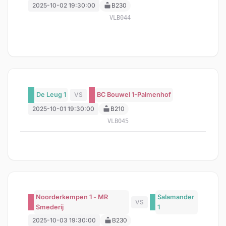
2025-10-02 19:30:00
B230
VLB044
De Leug 1
VS
BC Bouwel 1-Palmenhof
2025-10-01 19:30:00
B210
VLB045
Noorderkempen 1 - MR
Salamander
VS
Smederij
1
2025-10-03 19:30:00
B230