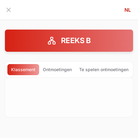
NL
Zijbalk inklappen
REEKS B
Klassement
Ontmoetingen
Te spelen ontmoetingen