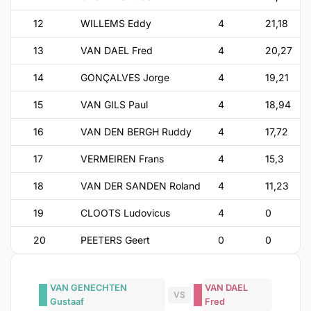
12
WILLEMS Eddy
4
21,18
13
VAN DAEL Fred
4
20,27
14
GONÇALVES Jorge
4
19,21
15
VAN GILS Paul
4
18,94
16
VAN DEN BERGH Ruddy
4
17,72
17
VERMEIREN Frans
4
15,3
18
VAN DER SANDEN Roland
4
11,23
19
CLOOTS Ludovicus
4
0
20
PEETERS Geert
0
0
VAN GENECHTEN
VAN DAEL
VS
Gustaaf
Fred