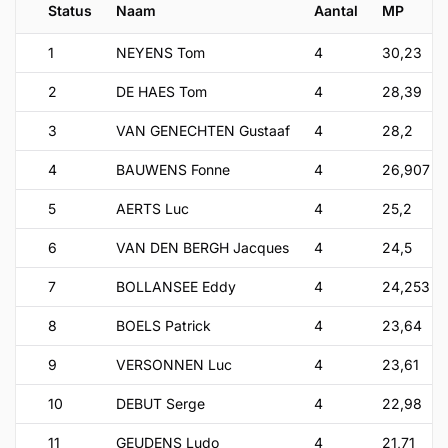
Status
Naam
Aantal
MP
1
NEYENS Tom
4
30,23
2
DE HAES Tom
4
28,39
3
VAN GENECHTEN Gustaaf
4
28,2
4
BAUWENS Fonne
4
26,907
5
AERTS Luc
4
25,2
6
VAN DEN BERGH Jacques
4
24,5
7
BOLLANSEE Eddy
4
24,253
8
BOELS Patrick
4
23,64
9
VERSONNEN Luc
4
23,61
10
DEBUT Serge
4
22,98
11
GEUDENS Ludo
4
21,71