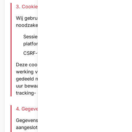
3. Cookies & Technologie
Wij gebruiken uitsluitend technisch
noodzakelijke cookies:
Sessiecookies - essentieel voor
platformfunctionaliteit
CSRF-tokens - beveiliging tegen misbruik
Deze cookies zijn strikt noodzakelijk voor de
werking van het platform en worden niet
gedeeld met derden. Ze worden maximaal 2
uur bewaard. Wij maken geen gebruik van
tracking- of analytische cookies.
4. Gegevensbewaring
Gegevens worden bewaard zolang
aangesloten bij de vereniging. Verwijdering kan