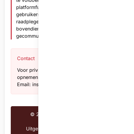
te voldoen aan wijzigingen in wetgeving of
platformfunctionaliteit. We adviseren
gebruikers deze pagina regelmatig te
raadplegen. Belangrijke wijzigingen zullen
bovendien via het platform worden
gecommuniceerd.
Contact
Voor privacyvragen kunt u contact
opnemen met: KBBB Antwerpen
Email: inschrijvingen@kbbbantwerpen.be
© 2025 Triomphix - Alle rechten
voorbehouden
Uitgevoerd in overeenstemming met