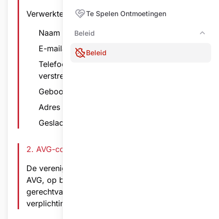
Verwerkte persoonsgegevens:
Te Spelen Ontmoetingen
Naam en voornaam
Beleid
Bele
E-mailadres (indien verstrekt)
Beleid
Telefoonnummer/Mobielnummer (indien
verstrekt)
Geboortedatum (indien verstrekt)
Adres (indien verstrekt)
Geslacht (indien verstrekt)
2. AVG-conformiteit
De vereniging verwerkt gegevens conform de
AVG, op basis van overeenkomst,
gerechtvaardigd belang en wettelijke
verplichtingen.