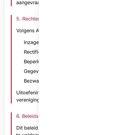
aangevraagd worden via de vereniging.
5. Rechten van Gebruikers
Volgens AVG hebt u recht op:
Inzage en kopie van gegevens
Rectificatie en verwijdering
Beperking van verwerking
Gegevensoverdraagbaarheid
Bezwaar tegen verwerking
Uitoefening van rechten gebeurt via de
vereniging.
6. Beleidswijzigingen
Dit beleid kan periodiek worden aangepast om