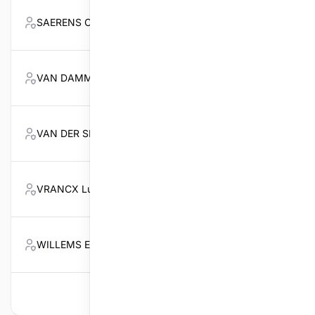
SAERENS Charles
1224
Voorzitt
VAN DAMME Pierre
7614
Lid
VAN DER SLOTEN René
1092
Lid
VRANCX Ludo
8497
Lid
WILLEMS Eddy
709
Lid
Volgende
Per pagina