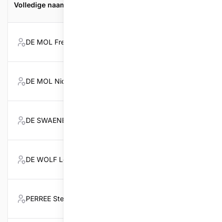
Volledige naam
Licentie
Geslacht
Functie
DE MOL Freddy
5034
Lid
DE MOL Nico
1139
Lid
DE SWAENE Walter
1240
Briefwis
DE WOLF Leopold
8170
Lid
PERREE Steve
6214
Sportbe