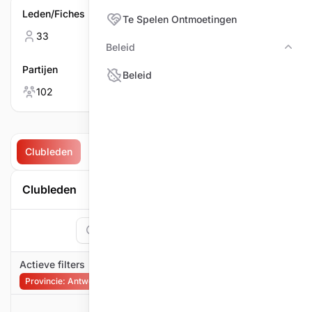
Leden/Fiches
Mannen
Te Spelen Ontmoetingen
33
33
Beleid
Bele
Partijen
Vrouwen
Beleid
102
0
Clubleden
Partijen
Te spelen ontmoetingen
Ontmoet
Clubleden
Zoeken
1
Filter
Actieve filters
Provincie: Antwerpen
Filter verwijderen