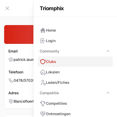
Triomphix
NL
Zijbalk inklappen
Home
B.C. AVENUE
Login
Email
Community
Com
patrick.laumans@gmail.com
Clubs
Telefoon
Lokalen
0478/570353
Leden/Fiches
Adres
Competitie
Comp
Blancefloerlaan 63, 2050 ANTWERPEN
Competities
Ontmoetingen