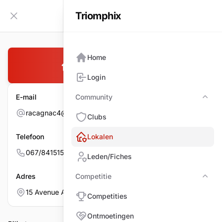
Triomphix
NL
Zijbalk inklappen
Home
BC NIVELLOIS
Login
E-mail
Community
Com
racagnac4@hotmail.com
Clubs
Telefoon
Lokalen
067/841515
Leden/Fiches
Adres
Competitie
Comp
15 Avenue Albert-Elisabeth, 1400 NIVELLES
Competities
Ontmoetingen