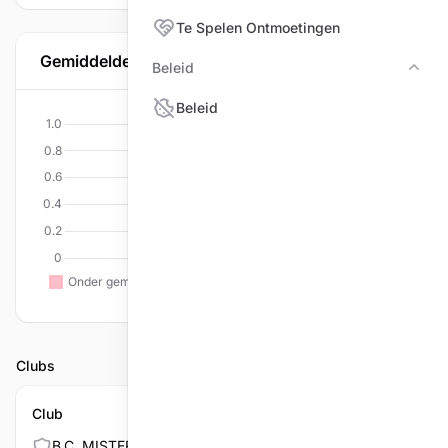
Te Spelen Ontmoetingen
Gemiddelde per discipline
Beleid
Bele
Beleid
Clubs
Club
B.C. MISTER 100 LIER