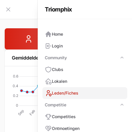
Triomphix
NL
Zijbalk inklappen
Home
VERGAUWEN Ronnie
Login
Gemiddelde per wedstrijd
Community
Com
Clubs
Lokalen
Leden/Fiches
Competitie
Comp
Competities
Ontmoetingen