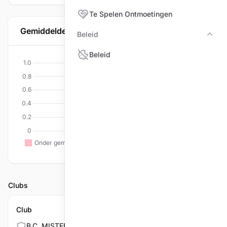
Te Spelen Ontmoetingen
Gemiddelde per discipline
Beleid
Bele
Beleid
Clubs
Club
B.C. MISTER 100 LIER