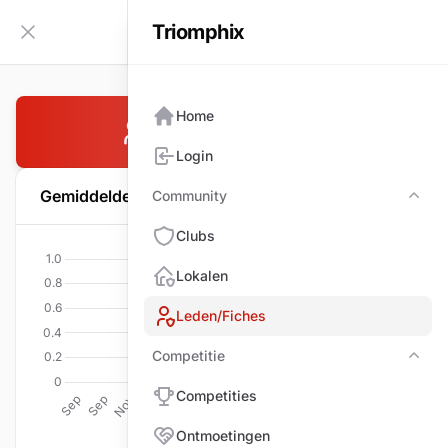
Triomphix
NL
Zijbalk inklappen
Home
Peeters Yanick
Login
Gemiddelde per wedstrijd
Community
Com
Clubs
Lokalen
Leden/Fiches
Competitie
Comp
Competities
Ontmoetingen