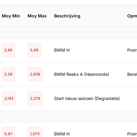
Moy Min
Moy Max
Beschrijving
Opm
BWM H
Prom
2,86
3,99
BWM Reeks A (Heenronde)
Bere
2,38
2,856
Start nieuw seizoen (Degradatie)
2,142
2,379
BWM H
Prom
0,87
1,073