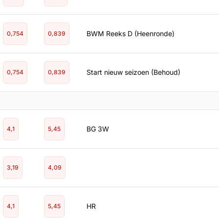
BWM Reeks D (Heenronde)
0,754
0,839
Start nieuw seizoen (Behoud)
0,754
0,839
BG 3W
4,1
5,45
3,19
4,09
HR
4,1
5,45