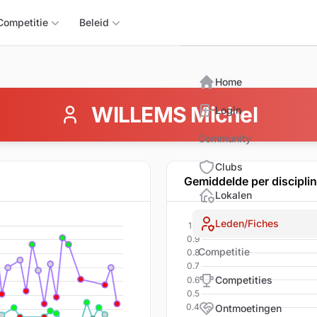
Triomphix
Competitie
Beleid
Home
WILLEMS Michel
Login
Community
Clubs
Gemiddelde per discipli
Lokalen
Leden/Fiches
Competitie
Competities
Ontmoetingen