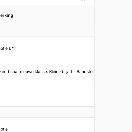
Filteren
erking
Promoti
otie 6/11
30-12-2
kend naar nieuwe klasse: Kleine biljart - Bandstoten - 3a
13-06-2
29-06-
otie
29-01-2