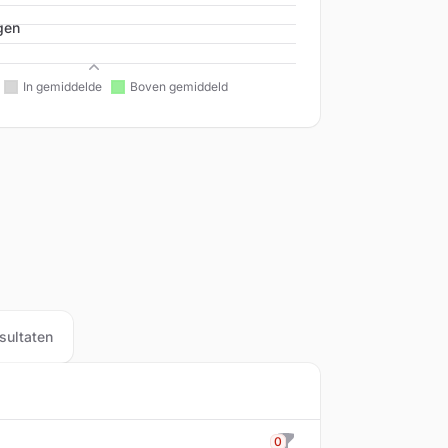
gen
Beleid
sultaten
0