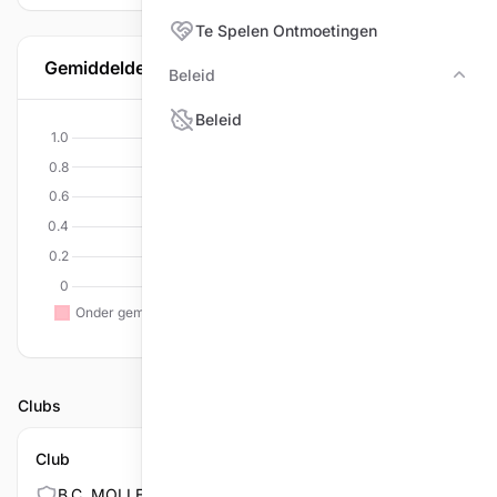
Te Spelen Ontmoetingen
Gemiddelde per discipline
Beleid
Bele
Beleid
Clubs
Club
B.C. MOLLENHOF