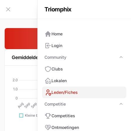
Triomphix
NL
Zijbalk inklappen
Home
BROES Luc
Login
Gemiddelde per wedstrijd
Community
Com
Clubs
Lokalen
Leden/Fiches
Competitie
Comp
Competities
Ontmoetingen