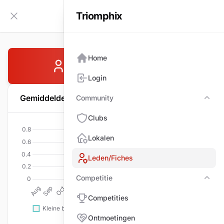
Triomphix
NL
Zijbalk inklappen
Home
VAN HOYE Ronan
Login
Gemiddelde per wedstrijd
Community
Com
Clubs
Lokalen
Leden/Fiches
Competitie
Comp
Competities
Ontmoetingen