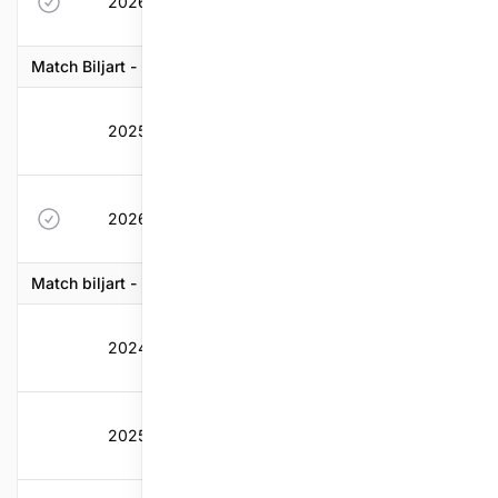
2026-2027
19
0
0,409
0,45
Match Biljart - Beker van Belgie
2025-2026
19
0
0,358
0,3
2026-2027
19
0
0,358
0,3
Match biljart - Drieband
2024-2025
18
0,329
0,335
0,4
2025-2026
19
0,314
0,358
0,3