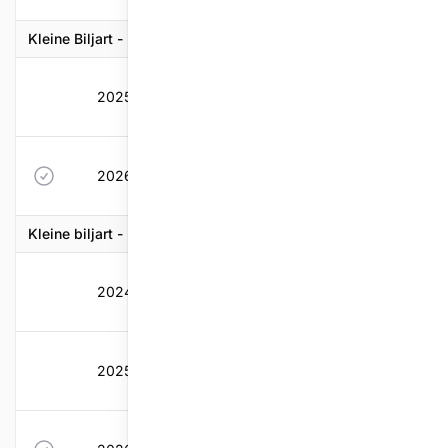
Kleine Biljart - Beker van Belgie
2025-2026
21
0
0,452
0,4
2026-2027
21
0
0,452
0,4
Kleine biljart - Drieband
2024-2025
22
0,525
0,457
0,56
2025-2026
21
0,426
0,452
0,4