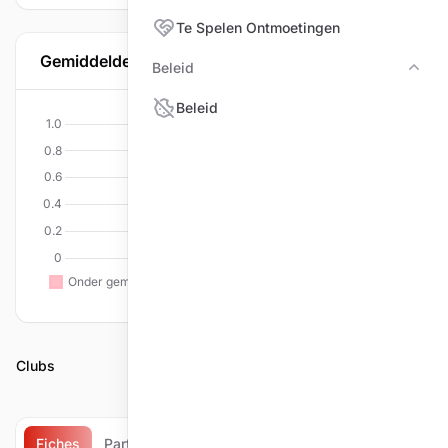
Te Spelen Ontmoetingen
Gemiddelde per discipline
Beleid
Bele
Beleid
Clubs
Fiches
Partijen
Matchen
Te spelen ontmoetingen