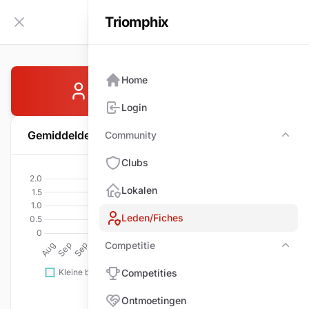
Triomphix
NL
Zijbalk inklappen
Home
WILLEMSEN Peter
Login
Gemiddelde per wedstrijd
Community
Com
Clubs
Lokalen
Leden/Fiches
Competitie
Comp
Competities
Ontmoetingen