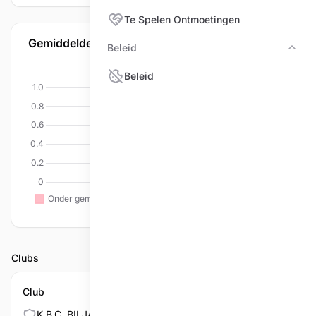
Te Spelen Ontmoetingen
Gemiddelde per discipline
Beleid
Bele
Beleid
Clubs
Club
K.B.C. BILJARTVRIENDEN/TU