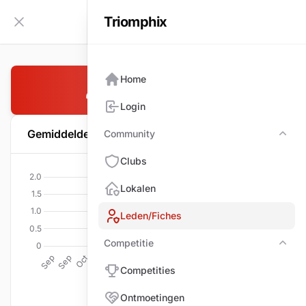
Triomphix
NL
Zijbalk inklappen
Home
LE BRUYN Luc
Login
Gemiddelde per wedstrijd
Community
Com
Clubs
Lokalen
Leden/Fiches
Competitie
Comp
Competities
Ontmoetingen