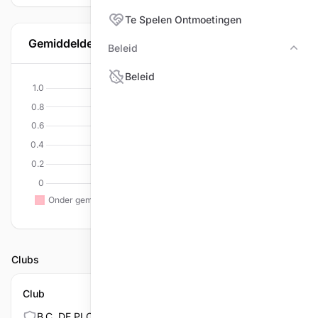
Te Spelen Ontmoetingen
Gemiddelde per discipline
Beleid
Bele
Beleid
Clubs
Club
B.C. DE PLOEG