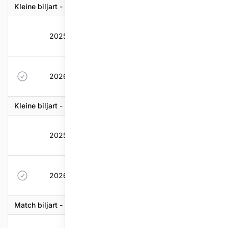
Kleine biljart - Bandstoten
2025-2026
85
2,97
4,414
5,19
2026-2027
70
0
3,332
4,41
Kleine biljart - Drieband
2025-2026
43
1,12
0,926
1,07
2026-2027
50
0
1,077
200
Match biljart - Drieband