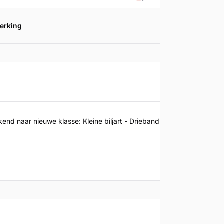
Filteren
erking
Promotie
30-07-20
end naar nieuwe klasse: Kleine biljart - Drieband - 3b
13-06-20
29-06-20
30-07-20