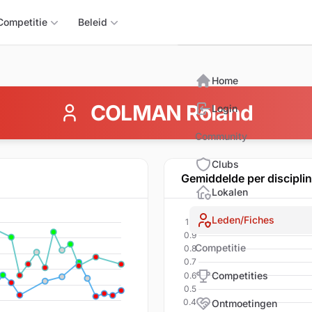
Triomphix
Competitie
Beleid
Home
COLMAN Roland
Login
Community
Clubs
Gemiddelde per discipli
Lokalen
Leden/Fiches
Competitie
Competities
Ontmoetingen