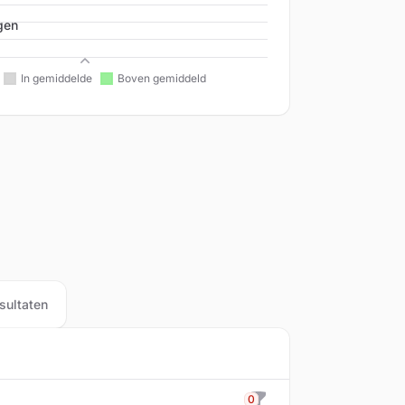
gen
Beleid
sultaten
0