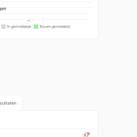
gen
Beleid
sultaten
0