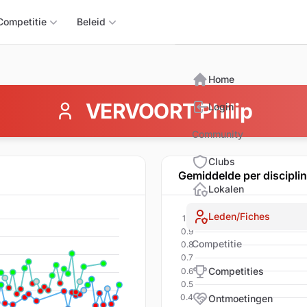
Triomphix
Competitie
Beleid
Home
VERVOORT Philip
Login
Community
Clubs
Gemiddelde per discipli
Lokalen
Leden/Fiches
Competitie
Competities
Ontmoetingen