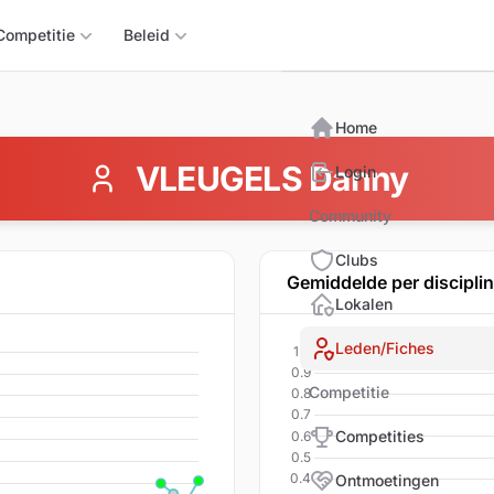
Triomphix
Competitie
Beleid
Home
VLEUGELS Danny
Login
Community
Clubs
Gemiddelde per discipli
Lokalen
Leden/Fiches
Competitie
Competities
Ontmoetingen