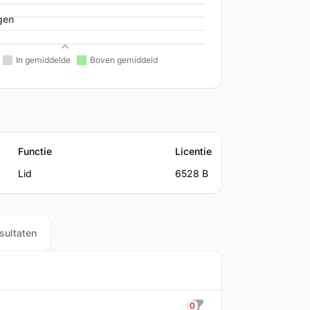
gen
Beleid
Functie
Licentie
Lid
6528 B
sultaten
0