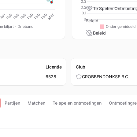
Te Spelen Ontmoetin
Beleid
Beleid
Licentie
Club
6528
GROBBENDONKSE B.C.
Partijen
Matchen
Te spelen ontmoetingen
Ontmoetingre