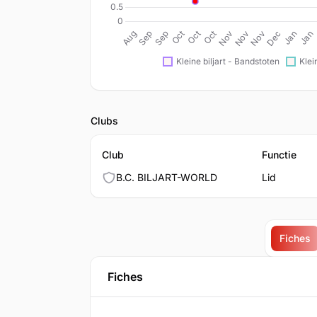
Clubs
Club
Functie
B.C. BILJART-WORLD
Lid
Fiches
Fiches