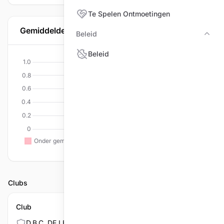
Te Spelen Ontmoetingen
Gemiddelde per discipline
Beleid
Bele
Beleid
Clubs
Club
D.B.C. DE LEUG