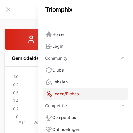
Triomphix
NL
Zijbalk inklappen
Home
VAN INGELGEM Luc
Login
Gemiddelde per wedstrijd
Community
Com
Clubs
Lokalen
Leden/Fiches
Competitie
Comp
Competities
Ontmoetingen